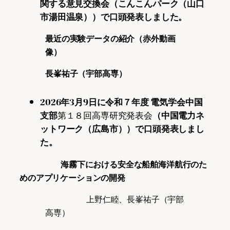
関する意見交換会（こんこんパーク（山口
市湯田温泉））で口頭発表しました。
最近の実験データの紹介（赤外動画
像）
長峯祐子（宇部高専）
2026年3月9日に令和７年度 電気学会中国
支部
第１８回高専研究発表会
（中国電力ネ
ットワーク（広島市））で口頭発表しまし
た。
海霧下における安全な船舶海洋航行のた
めのアプリケーションの開発
上野仁睦、長峯祐子（宇部
高専）