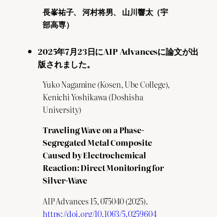
長峯祐子、 河村将男、 山川響太（宇
部高専）
2025年7月23日にAIP Advancesに論文が出
版されました。
Yuko Nagamine (Kosen, Ube College),
Kenichi Yoshikawa (Doshisha
University)
Traveling Wave on a Phase-
Segregated Metal Composite
Caused by Electrochemical
Reaction: Direct Monitoring for
Silver-Wave
AIP Advances 15, 075040 (2025).
https://doi.org/10.1063/5.0259604