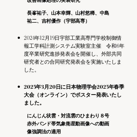
長峯祐子、山本幸輝、山村悠稀、中島
祐二、吉村優作（宇部高専）
2024年12月19日宇部工業高専門学校制御情
報工学科計測システム実験室主催 令和6年
度卒業研究進捗発表会を開催し、外部共同
研究者との合同研究発表会を実施いたしま
した。
2025年3月20日に日本物理学会2025年春季
大会（オンライン）でポスター発表いたし
ました。
にんじん状雲・対流雲のひまわり８号
赤外バンド帯気象衛星動画像への動画
像強調法の適用