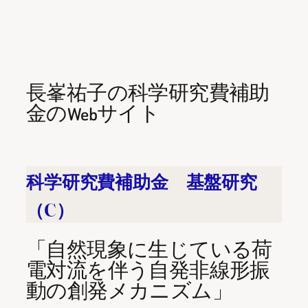
内
容
を
ス
キ
長峯祐子の科学研究費補助
ッ
金のWebサイト
プ
科学研究費補助金 基盤研究
（C）
「自然現象に生じている荷
電対流を伴う自発非線形振
動の創発メカニズム」